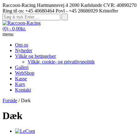
Raccoon-Racing Hartmannsvej 4 2690 Karlslunde CVR: 40890270
Ring til os: +45 40680464 Povl - +45 28686929 Kristoffer
(0)
- 0,00kr.
menu
Om os
Nyheder
Vilkår og betingelser
Vilkår, cookie- og privatlivspolitik
Galleri
WebShop
Kasse
Kurv
Kontakt
Forside
/ Dæk
Dæk