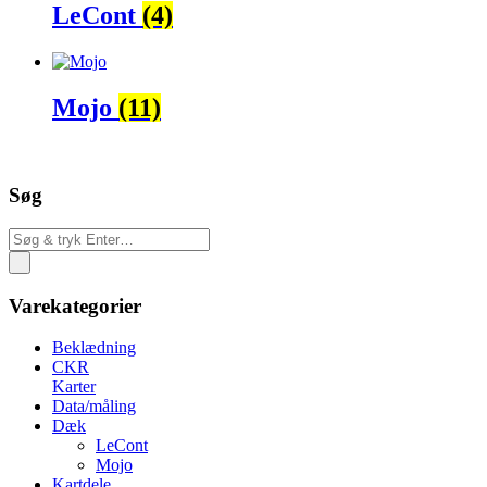
LeCont
(4)
Mojo
(11)
Søg
Varekategorier
Beklædning
CKR
Karter
Data/måling
Dæk
LeCont
Mojo
Kartdele