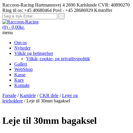
Raccoon-Racing Hartmannsvej 4 2690 Karlslunde CVR: 40890270
Ring til os: +45 40680464 Povl - +45 28686929 Kristoffer
(0)
- 0,00kr.
menu
Om os
Nyheder
Vilkår og betingelser
Vilkår, cookie- og privatlivspolitik
Galleri
WebShop
Kasse
Kurv
Kontakt
Forside
/
Kartdele
/
CKR dele
/
Lejer og
lejeholdere
/ Leje til 30mm bagaksel
Leje til 30mm bagaksel