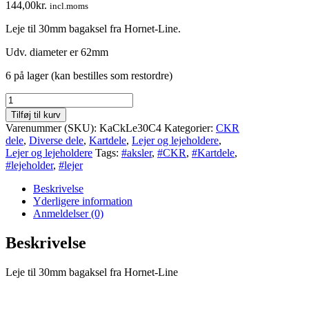
144,00
kr.
incl.moms
Leje til 30mm bagaksel fra Hornet-Line.
Udv. diameter er 62mm
6 på lager (kan bestilles som restordre)
Leje
til
Tilføj til kurv
30mm
Varenummer (SKU):
KaCkLe30C4
Kategorier:
CKR
bagaksel
dele
,
Diverse dele
,
Kartdele
,
Lejer og lejeholdere
,
antal
Lejer og lejeholdere
Tags:
#aksler
,
#CKR
,
#Kartdele
,
#lejeholder
,
#lejer
Beskrivelse
Yderligere information
Anmeldelser (0)
Beskrivelse
Leje til 30mm bagaksel fra Hornet-Line