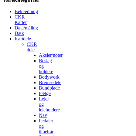
Beklædning
CKR
Karter
Data/måling
Dæk
Kartdele
CKR
dele
Aksler/noter
Beslag
og
holdere
Bodywork
Bremsedele
Bundplade
Fælge
Lejer
og
lejeholdere
Nav
Pedaler
og
tilbehør