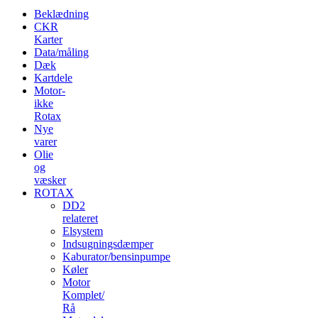
Beklædning
CKR
Karter
Data/måling
Dæk
Kartdele
Motor-
ikke
Rotax
Nye
varer
Olie
og
væsker
ROTAX
DD2
relateret
Elsystem
Indsugningsdæmper
Kaburator/bensinpumpe
Køler
Motor
Komplet/
Rå