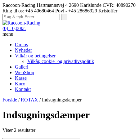
Raccoon-Racing Hartmannsvej 4 2690 Karlslunde CVR: 40890270
Ring til os: +45 40680464 Povl - +45 28686929 Kristoffer
(0)
- 0,00kr.
menu
Om os
Nyheder
Vilkår og betingelser
Vilkår, cookie- og privatlivspolitik
Galleri
WebShop
Kasse
Kurv
Kontakt
Forside
/
ROTAX
/ Indsugningsdæmper
Indsugningsdæmper
Viser 2 resultater