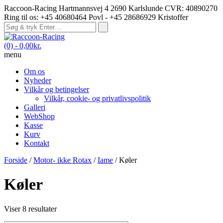
Raccoon-Racing Hartmannsvej 4 2690 Karlslunde CVR: 40890270
Ring til os: +45 40680464 Povl - +45 28686929 Kristoffer
(0)
- 0,00kr.
menu
Om os
Nyheder
Vilkår og betingelser
Vilkår, cookie- og privatlivspolitik
Galleri
WebShop
Kasse
Kurv
Kontakt
Forside
/
Motor- ikke Rotax
/
Iame
/ Køler
Køler
Viser 8 resultater