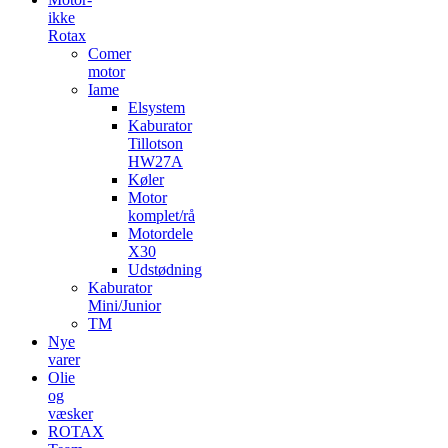
ikke
Rotax
Comer
motor
Iame
Elsystem
Kaburator
Tillotson
HW27A
Køler
Motor
komplet/rå
Motordele
X30
Udstødning
Kaburator
Mini/Junior
TM
Nye
varer
Olie
og
væsker
ROTAX